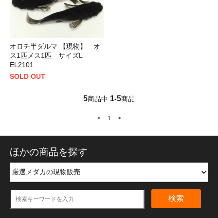
オロチ半ダルマ 【現物】 オ
ス1匹メス1匹 サイズL
EL2101
SOLD OUT
5
1
5
商品中
-
商品
<
1
>
ほかの商品を探す
検索