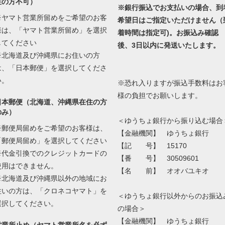
住の方不可）
※銀行振込でお支払いの場合、到
※ヤマト営業所留めをご希望のお客
希望日はご指定いただけません（
様は、「ヤマト営業所留め」を選択
着時間は指定可)。お振込み確認
してください
後、3日以内に発送いたします。
※北海道及び沖縄県にお住いの方
は、「日本郵便」を選択してくださ
い。
※恐れ入りますが振込手数料はお
様の負担でお願いします。
日本郵便（北海道、沖縄県在住の方
のみ）
＜ゆうちょ銀行から振り込む場合
※郵便局留めをご希望のお客様は、
【金融機関】 ゆうちょ銀行
「郵便局留め」を選択してください
【記 号】 15170
※代金引換でのクレジットカードの
【番 号】 30509601
使用はできません。
【名 前】 オオバユキオ
※北海道及び沖縄県以外の地域にお
住いの方は、「クロネコヤマト」を
＜ゆうちょ銀行以外からのお振込
選択してください。
の場合＞
【金融機関】 ゆうちょ銀行
営業所止め（ヤマト営業所名を必ず