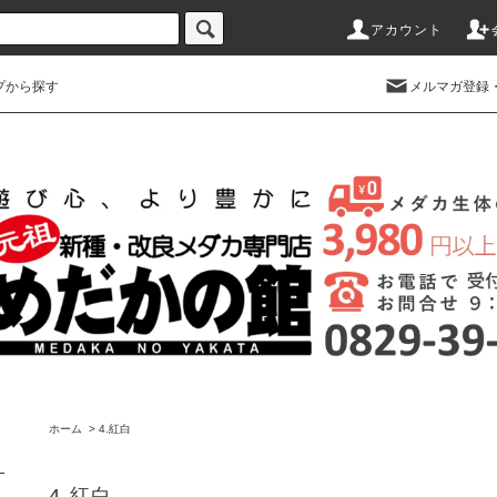
アカウント
プから探す
メルマガ登録
ホーム
>
4.紅白
4.紅白