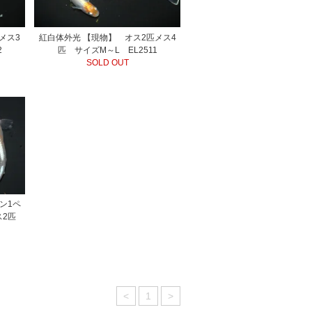
メス3
紅白体外光 【現物】 オス2匹メス4
2
匹 サイズM～L EL2511
SOLD OUT
ン1ペ
メス2匹
<
1
>