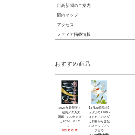
目高新聞のご案内
園内マップ
アクセス
メディア掲載情報
おすすめ商品
2024年最新版！
【4月20日発売】
「改良メダカ大
メダカQA100 -
図鑑 100年メダ
はじめてのメダ
カ2024 Vol.2
カ飼育から交配
1」
のステップアッ
SOLD OUT
プまで-
1,650円(内税)