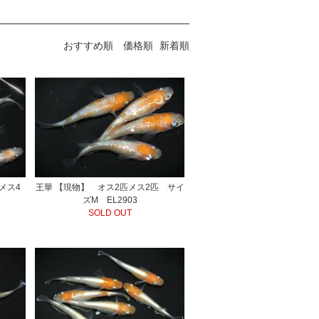
おすすめ順
価格順
新着順
メス4
王華 【現物】 オス2匹メス2匹 サイ
ズM EL2903
SOLD OUT