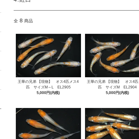
8
全
商品
王華の兄弟 【現物】 オス4匹メス4
王華の兄弟 【現物】 オス4匹
匹 サイズM～L EL2905
匹 サイズM EL2904
5,000円(内税)
5,000円(内税)