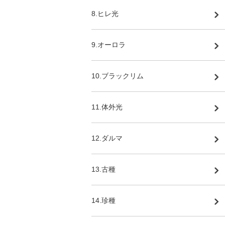
8.ヒレ光
9.オーロラ
10.ブラックリム
11.体外光
12.ダルマ
13.古種
14.珍種