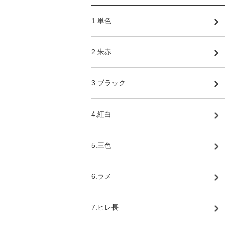
1.単色
2.朱赤
3.ブラック
4.紅白
5.三色
6.ラメ
7.ヒレ長