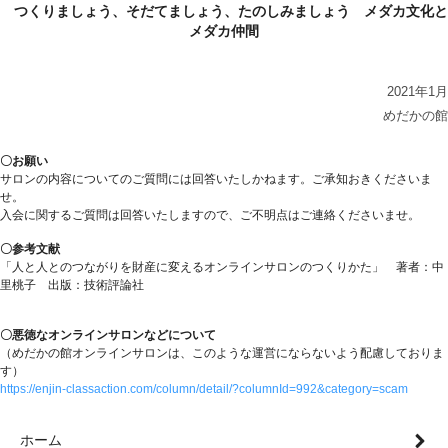
つくりましょう、そだてましょう、たのしみましょう メダカ文化と
メダカ仲間
2021年1月
めだかの館
〇お願い
サロンの内容についてのご質問には回答いたしかねます。ご承知おきくださいま
せ。
入会に関するご質問は回答いたしますので、ご不明点はご連絡くださいませ。
〇参考文献
「人と人とのつながりを財産に変えるオンラインサロンのつくりかた」 著者：中
里桃子 出版：技術評論社
〇悪徳なオンラインサロンなどについて
（めだかの館オンラインサロンは、このような運営にならないよう配慮しておりま
す）
https://enjin-classaction.com/column/detail/?columnId=992&category=scam
ホーム